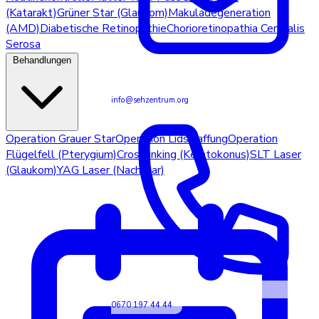
(Katarakt)
Grüner Star (Glaukom)
Makuladegeneration
(AMD)
Diabetische Retinopathie
Chorioretinopathia Centralis
Serosa
Behandlungen
info@sehzentrum.org
Operation Grauer Star
Operation Lidstraffung
Operation
Flügelfell (Pterygium)
Crosslinking (Keratokonus)
SLT Laser
(Glaukom)
YAG Laser (Nachstar)
0670 197 44 44