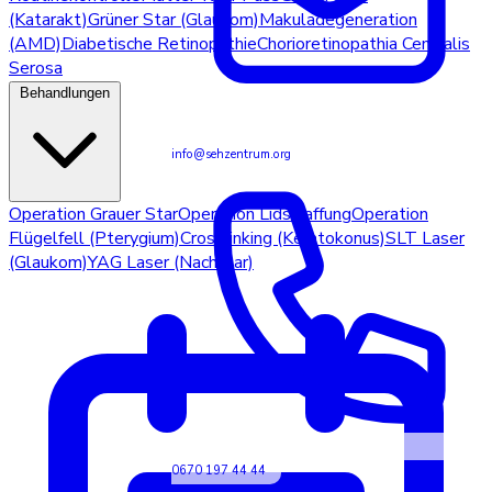
(Katarakt)
Grüner Star (Glaukom)
Makuladegeneration
(AMD)
Diabetische Retinopathie
Chorioretinopathia Centralis
Serosa
Behandlungen
info@sehzentrum.org
Operation Grauer Star
Operation Lidstraffung
Operation
Flügelfell (Pterygium)
Crosslinking (Keratokonus)
SLT Laser
(Glaukom)
YAG Laser (Nachstar)
0670 197 44 44