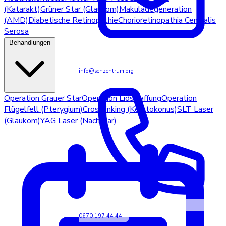
(Katarakt)
Grüner Star (Glaukom)
Makuladegeneration
(AMD)
Diabetische Retinopathie
Chorioretinopathia Centralis
Serosa
Behandlungen
info@sehzentrum.org
Operation Grauer Star
Operation Lidstraffung
Operation
Flügelfell (Pterygium)
Crosslinking (Keratokonus)
SLT Laser
(Glaukom)
YAG Laser (Nachstar)
0670 197 44 44