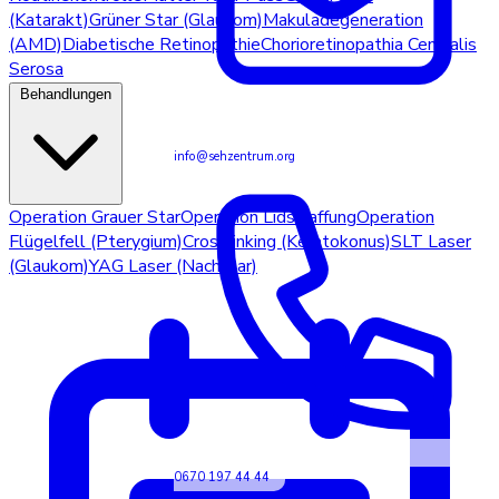
(Katarakt)
Grüner Star (Glaukom)
Makuladegeneration
(AMD)
Diabetische Retinopathie
Chorioretinopathia Centralis
Serosa
Behandlungen
info@sehzentrum.org
Operation Grauer Star
Operation Lidstraffung
Operation
Flügelfell (Pterygium)
Crosslinking (Keratokonus)
SLT Laser
(Glaukom)
YAG Laser (Nachstar)
0670 197 44 44